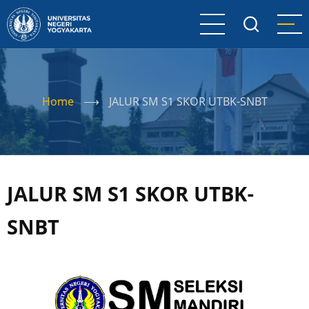
Skip
to
main
content
Home
⟶
JALUR SM S1 SKOR UTBK-SNBT
JALUR SM S1 SKOR UTBK-
SNBT