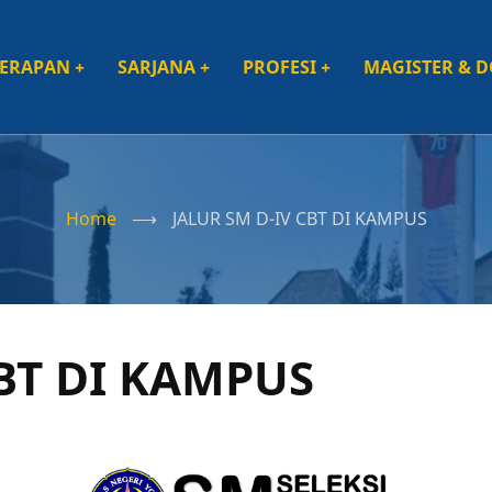
TERAPAN
+
SARJANA
+
PROFESI
+
MAGISTER & 
ation
Home
⟶
JALUR SM D-IV CBT DI KAMPUS
CBT DI KAMPUS