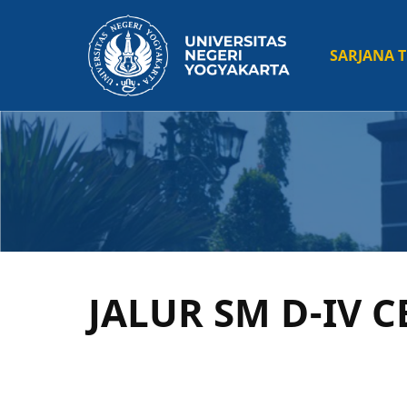
Skip
to
Main
SARJANA 
main
content
navig
JALUR SM D-IV 