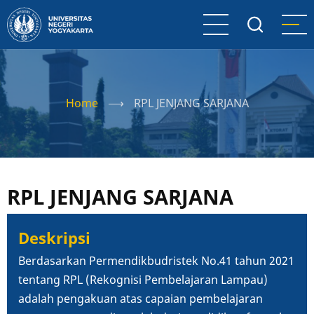
Skip
to
main
content
Home
⟶
RPL JENJANG SARJANA
RPL JENJANG SARJANA
Deskripsi
Berdasarkan Permendikbudristek No.41 tahun 2021
tentang RPL (Rekognisi Pembelajaran Lampau)
adalah pengakuan atas capaian pembelajaran