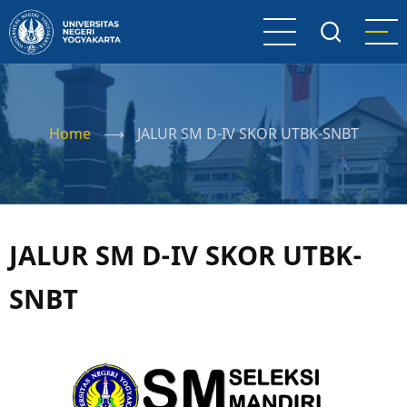
Skip
to
main
content
Home
⟶
JALUR SM D-IV SKOR UTBK-SNBT
JALUR SM D-IV SKOR UTBK-
SNBT