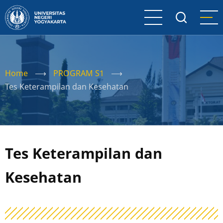
Skip
to
main
content
Home
⟶
PROGRAM S1
⟶
Tes Keterampilan dan Kesehatan
Tes Keterampilan dan
Kesehatan