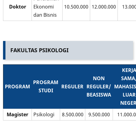
Doktor
Ekonomi
10.500.000
12.000.000
13.00
dan Bisnis
FAKULTAS PSIKOLOGI
KERJ
NON
SAMA
PROGRAM
PROGRAM
REGULER
REGULER/
MAHASI
STUDI
BEASISWA
LUAR
NEGER
Magister
Psikologi
8.500.000
9.500.000
11.000.