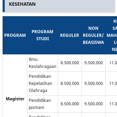
KESEHATAN
K
NON
S
PROGRAM
PROGRAM
REGULER
REGULER/
MAH
STUDI
BEASISWA
L
NE
Ilmu
8.500.000
9.500.000
11.
Keolahragaan
Pendidikan
Kepelatihan
8.500.000
9.500.000
11.
Olahraga
Magister
Pendidikan
8.500.000
9.500.000
11.
Jasmani