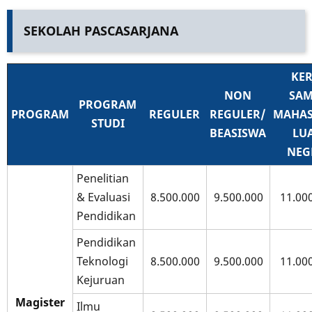
SEKOLAH PASCASARJANA
KER
NON
SAM
PROGRAM
PROGRAM
REGULER
REGULER/
MAHAS
STUDI
BEASISWA
LU
NEG
Penelitian
& Evaluasi
8.500.000
9.500.000
11.00
Pendidikan
Pendidikan
Teknologi
8.500.000
9.500.000
11.00
Kejuruan
Magister
Ilmu