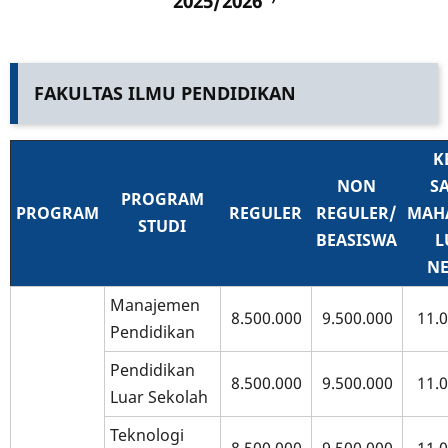
2025/2026
FAKULTAS ILMU PENDIDIKAN
K
NON
S
PROGRAM
PROGRAM
REGULER
REGULER/
MAH
STUDI
BEASISWA
L
NE
Manajemen
8.500.000
9.500.000
11.
Pendidikan
Pendidikan
8.500.000
9.500.000
11.
Luar Sekolah
Teknologi