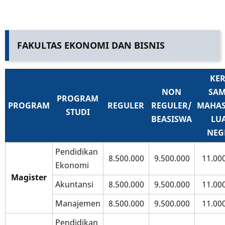
FAKULTAS EKONOMI DAN BISNIS
KER
NON
SAM
PROGRAM
PROGRAM
REGULER
REGULER/
MAHAS
STUDI
BEASISWA
LU
NEG
Pendidikan
8.500.000
9.500.000
11.00
Ekonomi
Magister
Akuntansi
8.500.000
9.500.000
11.00
Manajemen
8.500.000
9.500.000
11.00
Pendidikan