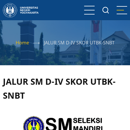
Skip
to
main
content
Home
⟶
JALUR SM D-IV SKOR UTBK-SNBT
JALUR SM D-IV SKOR UTBK-
SNBT