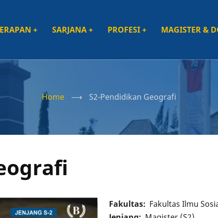
TERAPAN
+
SARJANA
+
PROFESI
+
MAGISTER & 
ation
Home
⟶
S2-Pendidikan Geografi
eografi
Fakultas
Fakultas Ilmu Sosi
Jenjang
Magister (S2)