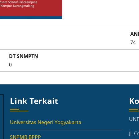
AN
74
DT SNMPTN
0
Link Terkait
Ko
UNI
Universitas Negeri Yogyakarta
Jl.
SNPMB BPPP