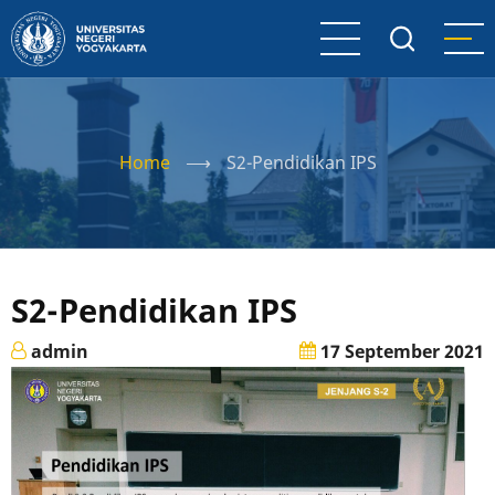
Skip
to
main
content
Home
⟶
S2-Pendidikan IPS
S2-Pendidikan IPS
admin
17 September 2021