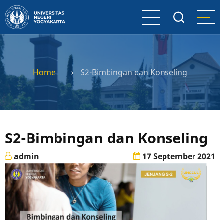
Skip
to
main
content
Home
⟶
S2-Bimbingan dan Konseling
S2-Bimbingan dan Konseling
admin
17 September 2021