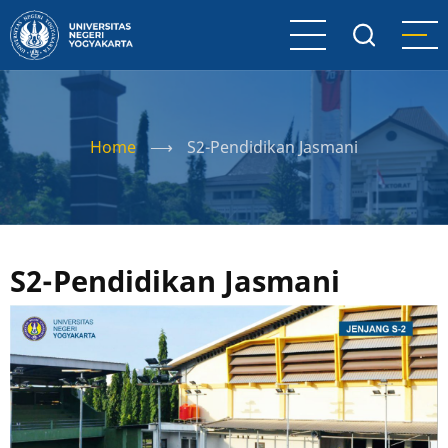
Skip
to
main
content
Home
⟶
S2-Pendidikan Jasmani
S2-Pendidikan Jasmani