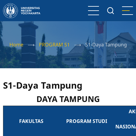
Skip
to
main
content
Home
⟶
PROGRAM S1
⟶
S1-Daya Tampung
S1-Daya Tampung
DAYA TAMPUNG
AKR
FAKULTAS
PROGRAM STUDI
NASION