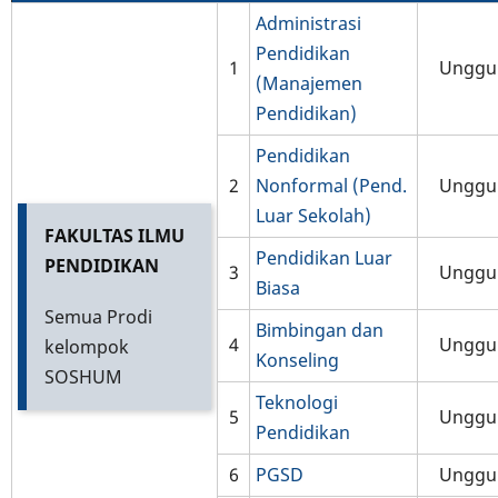
Administrasi
Pendidikan
1
Unggu
(Manajemen
Pendidikan)
Pendidikan
2
Nonformal (Pend.
Unggu
Luar Sekolah)
FAKULTAS ILMU
Pendidikan Luar
PENDIDIKAN
3
Unggu
Biasa
Semua Prodi
Bimbingan dan
4
Unggu
kelompok
Konseling
SOSHUM
Teknologi
5
Unggu
Pendidikan
6
PGSD
Unggu